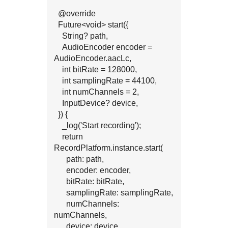
  @override

  Future<void> start({

    String? path,

    AudioEncoder encoder = 
AudioEncoder.aacLc,

    int bitRate = 128000,

    int samplingRate = 44100,

    int numChannels = 2,

    InputDevice? device,

  }) {

    _log('Start recording');

    return 
RecordPlatform.instance.start(

      path: path,

      encoder: encoder,

      bitRate: bitRate,

      samplingRate: samplingRate,

      numChannels: 
numChannels,

      device: device,
