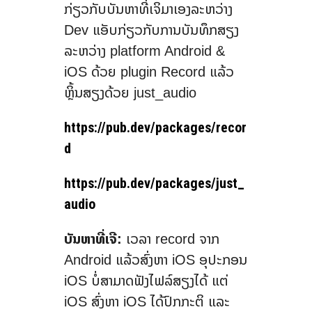
ກ່ຽວກັບບັນຫາທີ່ເຈິມາເອງລະຫວ່າງ
Dev ແອັບກ່ຽວກັບການບັນທຶກສຽງ
ລະຫວ່າງ platform Android &
iOS ດ້ວຍ plugin Record ແລ້ວ
ຫຼິ້ນສຽງດ້ວຍ just_audio
https://pub.dev/packages/recor
d
https://pub.dev/packages/just_
audio
ບັນຫາທີ່ເຈີ:
ເວລາ record ຈາກ
Android ແລ້ວສົ່ງຫາ iOS ອຸປະກອນ
iOS ບໍ່ສາມາດຟັງໄຟລ໌ສຽງໄດ້ ແຕ່
iOS ສົ່ງຫາ iOS ໄດ້ປົກກະຕິ ແລະ