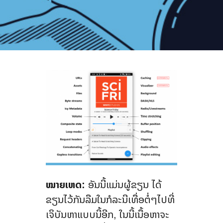
ໝາຍເຫດ:
ອັນນີ້ແມ່ນຜູ້ຂຽນ ໄດ້
ຂຽນໄວ້ກັນລືມໃນກໍລະນີເທື່ອຕໍ່ໆໄປທີ່
ເຈິບັນຫາແບບນີ້ອີກ, ໃນນີ້ເນື້ອຫາຈະ