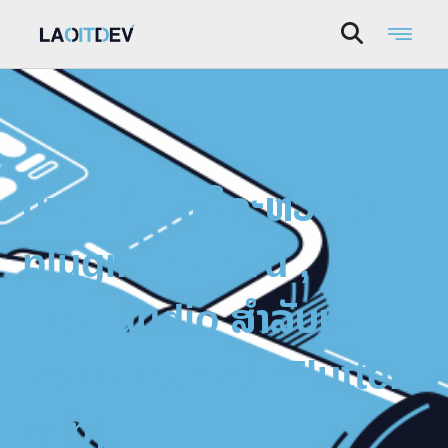
ບັນຫາທີ່ມັກເຈິລະຫວ່າງໃຊ້
plugin: record ,
just_audio ສຳລັບເຮັດ
voice record [Flutter-
app]