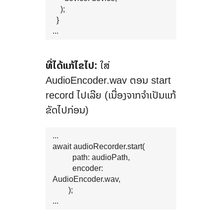
    );

  }

...
ທີ່ໄດ້ແກ້ໄຂໄປ:
ໃສ່
AudioEncoder.wav ຕອນ start
record ໄປເລີຍ (ເນື່ອງຈາກຈຳເປັນແກ້
ຂັດໄປກ່ອນ)
...

await audioRecorder.start(

          path: audioPath,

          encoder: 
AudioEncoder.wav,

        );

...