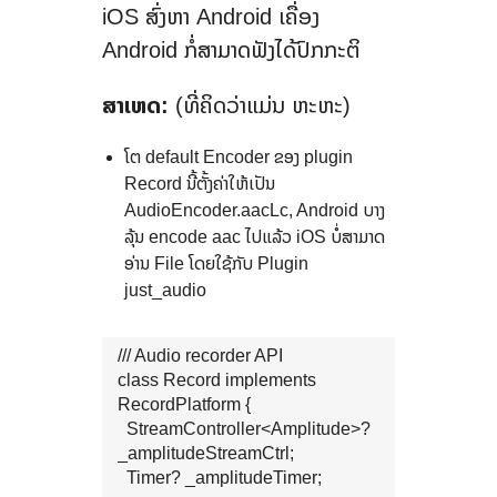
iOS ສົ່ງຫາ Android ເຄື່ອງ
Android ກໍ່ສາມາດຟັງໄດ້ປົກກະຕິ
ສາເຫດ:
(ທີ່ຄິດວ່າແມ່ນ ຫະຫະ)
ໂຕ default Encoder ຂອງ plugin
Record ນີ້ຕັ້ງຄ່າໃຫ້ເປັນ
AudioEncoder.aacLc, Android ບາງ
ລຸ້ນ encode aac ໄປແລ້ວ iOS ບໍ່ສາມາດ
ອ່ານ File ໂດຍໃຊ້ກັບ Plugin
just_audio
/// Audio recorder API

class Record implements 
RecordPlatform {

  StreamController<Amplitude>? 
_amplitudeStreamCtrl;

  Timer? _amplitudeTimer;
