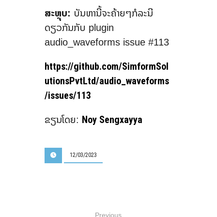
ສະຫຼຸບ:
ບັນຫານີ້ຈະຄ້າຍໆກໍລະນີ
ດຽວກັນກັບ plugin
audio_waveforms issue #113
https://github.com/SimformSol
utionsPvtLtd/audio_waveforms
/issues/113
Noy Sengxayya
ຂຽນໂດຍ:
12/03/2023
Previous