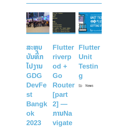
ສະຫຼຸບ
Flutter
Flutter
ບັນທຶກ
riverp
Unit
ໄປງານ
od +
Testin
GDG
Go
g
DevFe
Router
News
st
[part
Bangk
2] —
ok
ການNa
2023
vigate