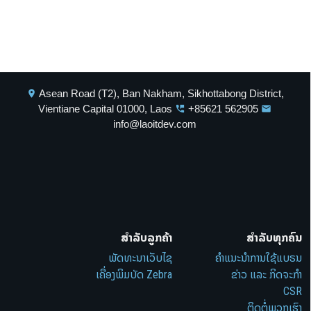
Asean Road (T2), Ban Nakham, Sikhottabong District,
location_on
Vientiane Capital 01000, Laos
+85621 562905
perm_phone_msg
email
info@laoitdev.com
ສຳລັບລູກຄ້າ
ສຳລັບທຸກຄົນ
ພັດທະນາເວັບໄຊ
ຄຳແນະນຳການໃຊ້ແບຣນ
ເຄື່ອງພິມບັດ Zebra
ຂ່າວ ແລະ ກິດຈະກຳ
CSR
ຕິດຕໍ່ພວກເຮົາ
ອາຊີບ