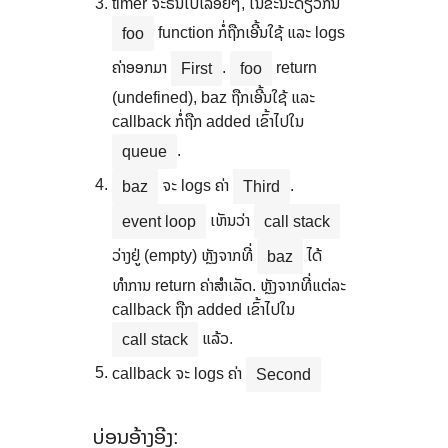
timer ຈະຣັນໄປເລື້ອຍໆ, ໃນຂະນະດຽວກັນ
function ກໍ່ຖືກເອີ້ນໃຊ້ ແລະ logs
foo
ຄ່າອອກມາ
.
return
First
foo
(undefined), baz ຖືກເອີ້ນໃຊ້ ແລະ
callback ກໍ່ຖືກ added ເຂົ້າໄປໃນ
.
queue
ຈະ logs ຄ່າ
.
baz
Third
ເຫັນວ່າ
event loop
call stack
ວ່າງຢູ່ (empty) ຫຼັງຈາກທີ່
ໄດ້
baz
ທຳການ return ຄ່າສຳເລັດ. ຫຼັງຈາກທີ່ແຕ່ລະ
callback ຖືກ added ເຂົ້າໄປໃນ
ແລ້ວ.
call stack
callback ຈະ logs ຄ່າ
Second
ບ່ອນອ້າງອີງ: