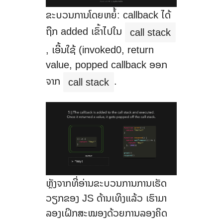
ຂະບວນການໂດຍຫຍໍ້: callback ໄດ້
ຖືກ added ເຂົ້າໄປໃນ
call stack
, ເອີ້ນໃຊ້ (invoked0, return
value, popped callback ອອກ
ຈາກ
.
call stack
ຫຼັງຈາກທີ່ອ່ານຂະບວນການການເຮັດ
ວຽກຂອງ JS ດ້ານເທິງແລ້ວ ເຮົາມາ
ລອງເຝິກສະໝອງດ້ວຍການລອງຄິດ