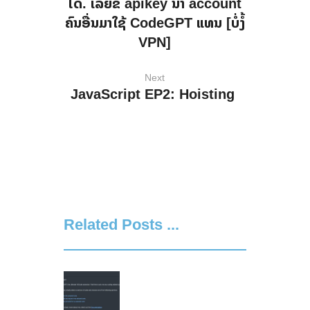
ໄດ້. ເລີຍຂໍ apikey ນຳ account
ຄົນອື່ນມາໃຊ້ CodeGPT ແທນ [ບໍ່ງໍ້
VPN]
Next
JavaScript EP2: Hoisting
Related Posts ...