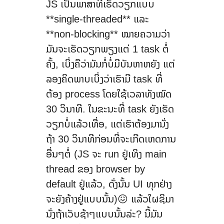
JS ເປັນພາສາທີ່ເຮັດວຽກແບບ
**single-threaded** ແລະ
**non-blocking** ໝາຍຄວາມວ່າ
ມັນຈະເຮັດວຽກພຽງແຕ່ 1 task ຕໍ່
ຄັ້ງ, ເບິ່ງຄືວ່າມັນກໍ່ບໍ່ມີບັນຫາຫຍັງ ແຕ່
ລອງຄິດພາບເບິ່ງວ່າເຮົາມີ task ທີ່
ຕ້ອງ process ໂດຍໃຊ້ເວລາທັງໝົດ
30 ວິນາທີ. ໃນຂະນະທີ່ task ຍັງເຮັດ
ວຽກບໍ່ແລ້ວເທື່ອ, ແຕ່ເຮົາຕ້ອງມານັ່ງ
ຖ້າ 30 ວິນາທີກ່ອນທີ່ຈະເກີດເຫດການ
ອື່ນໆຕໍ່ (JS ຈະ run ຢູ່ເທິງ main
thread ຂອງ browser by
default ຢູ່ແລ້ວ, ດັ່ງນັ້ນ UI ທຸກຢ່າງ
ຈະຍັງຄ້າງຢູ່ແບບນັ້ນ)😖 ແລ້ວໃຜຊິມາ
ນັ່ງຖ້າເວັບຊ້າໆແບບນັ້ນລ່ະ? ນີ້ມັນ