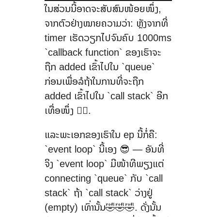
ໃນສ່ວນນີ້ອາດຈະສັບສົນໜ້ອຍໜຶ່ງ,
ຈາກຕົວຢ່າງໝາຍຄວາມວ່າ: ຫຼັງຈາກທີ່
timer ເຮັດວຽກໄປຈົນຄົບ 1000ms
`callback function` ຂອງເຮົາຈະ
ຖືກ added ເຂົ້າໄປໃນ `queue`
ກ່ອນເພື່ອລໍຖ້າໃນການທີ່ຈະຖືກ
added ເຂົ້າໄປໃນ `call stack` ອີກ
ເທື່ອໜຶ່ງ 😵‍💫.
ແລະພະເອກຂອງເຮົາໃນ ep ນີ້ກໍ່ຄື:
`event loop` ນີ້ເອງ 😎 — ອັນທີ່
ຈິງ `event loop` ມີໜ້າທີພຽງແຕ່
connecting `queue` ກັບ `call
stack` ຖ້າ `call stack` ວ່າງຢູ່
(empty) ເທົ່ານັ້ນ🤣🤣🤣. ດັ່ງນັ້ນ