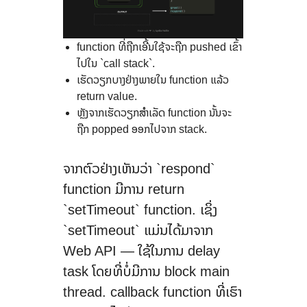
function ທີ່ຖືກເອີ້ນໃຊ້ຈະຖືກ pushed ເຂົ້າ
ໄປໃນ `call stack`.
ເຮັດວຽກບາງຢ່າງພາຍໃນ function ແລ້ວ
return value.
ຫຼັງຈາກເຮັດວຽກສຳເລັດ function ນັ້ນຈະ
ຖືກ popped ອອກໄປຈາກ stack.
ຈາກຕົວຢ່າງເຫັນວ່າ `respond`
function ມີການ return
`setTimeout` function. ເຊິ່ງ
`setTimeout` ແມ່ນໄດ້ມາຈາກ
Web API — ໃຊ້ໃນການ delay
task ໂດຍທີ່ບໍ່ມີການ block main
thread. callback function ທີ່ເຮົາ