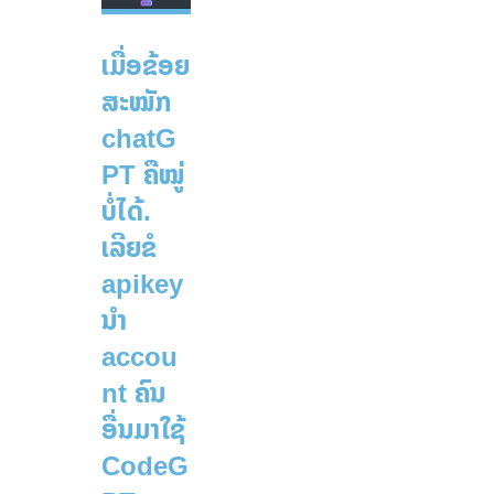
ເມື່ອຂ້ອຍ
ສະໝັກ
chatG
PT ຄືໝູ່
ບໍ່ໄດ້.
ເລີຍຂໍ
apikey
ນຳ
accou
nt ຄົນ
ອື່ນມາໃຊ້
CodeG