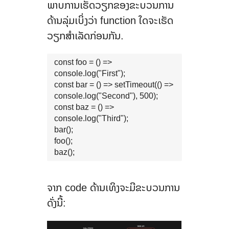
ພາບການເຮັດວຽກຂອງຂະບວນການ
ດ້ານລຸ່ມເບິ່ງວ່າ function ໃດຈະເຮັດ
ວຽກສຳເລັດກ່ອນກັນ.
const foo = () => 
console.log("First");

const bar = () => setTimeout(() => 
console.log("Second"), 500);

const baz = () => 
console.log("Third");

bar();

foo();

baz();
ຈາກ code ດ້ານເທິງຈະມີຂະບວນການ
ດັ່ງນີ້: