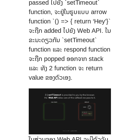
passed ໄປຍັງ `setTimeout`
function, ຈະຢູ່ໃນຮູບແບບ arrow
function `() => { return ‘Hey’}`
ຈະຖືກ added ໄປຍັງ Web API. ໃນ
ຂະນະດຽວກັນ `setTimeout`
function ແລະ respond function
ຈະຖືກ popped ອອກຈາກ stack
ແລະ ທັງ 2​ function ຈະ return
value ຂອງຕົວເອງ.
ໃນສ່ວນຂອງ Web API ຈະມີຕົວຈັບ