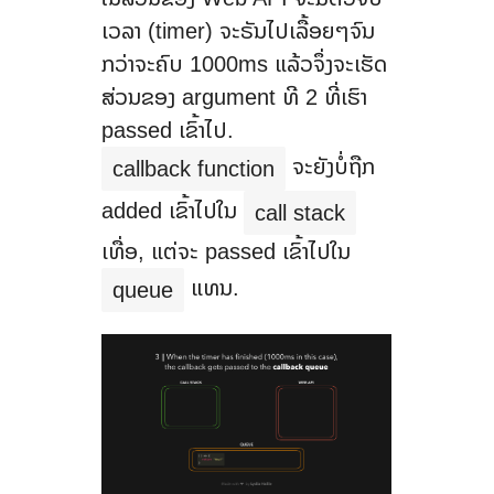
ເວລາ (timer) ຈະຣັນໄປເລື້ອຍໆຈົນ
ກວ່າຈະຄົບ 1000ms ແລ້ວຈຶ່ງຈະເຮັດ
ສ່ວນຂອງ argument ທີ 2 ທີ່ເຮົາ
passed ເຂົ້າໄປ.
ຈະຍັງບໍ່ຖືກ
callback function
added ເຂົ້າໄປໃນ
call stack
ເທື່ອ, ແຕ່ຈະ passed ເຂົ້າໄປໃນ
ແທນ.
queue