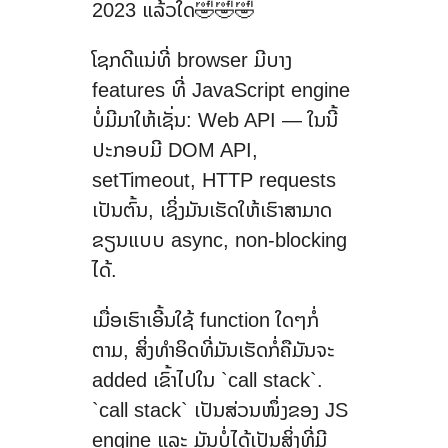
2023 ແລ້ວໃດ🤣🤣🤣
ໂຊກດີແນ່ທີ່ browser ມີບາງ
features ທີ່ JavaScript engine
ບໍ່ມີມາໃຫ້ເຊັ່ນ: Web API — ໃນນີ້
ປະກອບມີ DOM API,
setTimeout, HTTP requests
ເປັນຕົ້ນ, ເຊິ່ງມັນເຮັດໃຫ້ເຮົາສາມາດ
ຂຽນແບບ async, non-blocking
ໄດ້.
ເມື່ອເຮົາເອີ້ນໃຊ້ function ໃດໆກໍ່
ຕາມ, ສິ່ງທຳອິດທີ່ມັນເຮັດກໍ່ຄືມັນຈະ
added ເຂົ້າໄປໃນ `call stack`.
`call stack` ເປັນສ່ວນໜຶ່ງຂອງ JS
engine ແລະ ມັນບໍ່ໄດ້ເປັນສິ່ງທີ່ມີ