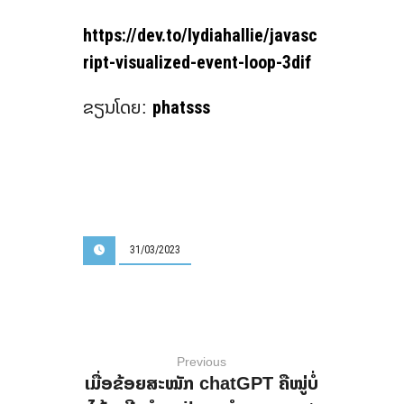
https://dev.to/lydiahallie/javasc
ript-visualized-event-loop-3dif
phatsss
ຂຽນໂດຍ:
31/03/2023
Previous
ເມື່ອຂ້ອຍສະໝັກ chatGPT ຄືໝູ່ບໍ່