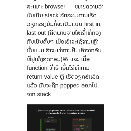
ສະເພາະ browser — ໝາຍຄວາມວ່າ
ມັນເປັນ stack ລັກສະນະການເຮັດ
ວຽກຂອງມັນກໍ່ຈະເປັນແບບ first in,
last out (ຄິດພາບຈານໃສ່ເຂົ້າທີ່ກອງ
ກັນເປັນຊັ້ນໆ ເມື່ອເຮົາຈະໃຊ້ຈານເຫຼົ່າ
ນັ້ນແມ່ນເຮົາຈະທຳການຢິບເອົາຈາກອັນ
ທີ່ຢູ່ເທິງສຸດກ່ອນ)🥞 ແລະ ເມື່ອ
function ທີ່ເຮົາເອີ້ນໃຊ້ທຳການ
return value ຫຼື ເຮັດວຽກສຳເລັດ
ແລ້ວ ມັນຈະຖືກ popped ອອກໄປ
ຈາກ stack.