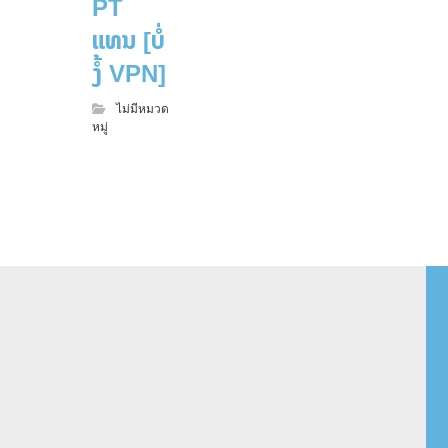
PT
ແທນ [ບໍ່
ງໍ້ VPN]
ไม่มีหมวด
หมู่