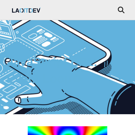
JavaScript EP1:
Event Loop♻️