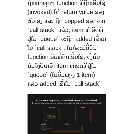
ຖ້າຫາກທຸກໆ function ທີ່ຖືກເອີ້ນໃຊ້
(invoked) ໄດ້ return value ຂອງ
ຕົວເອງ ແລະ ຖືກ popped ອອກຈາກ
`call stack` ແລ້ວ, item ທຳອິດທີ່
ຢູ່ໃນ `queue` ຈະຖືກ added ເຂົ້າມາ
ໃນ `call stack`. ໃນກໍລະນີນີ້ບໍ່ມີ
function ອື່ນທີ່ຖືກເອີ້ນໃຊ້, ດັ່ງນັ້ນ
ມັນຈຶ່ງຢິບເອົາ item ທຳອິດທີ່ຢູ່ໃນ
`queue` (ໃນນີ້ມີພຽງ 1 item)
ແລ້ວ added ເຂົ້າໃນ `call stack`.