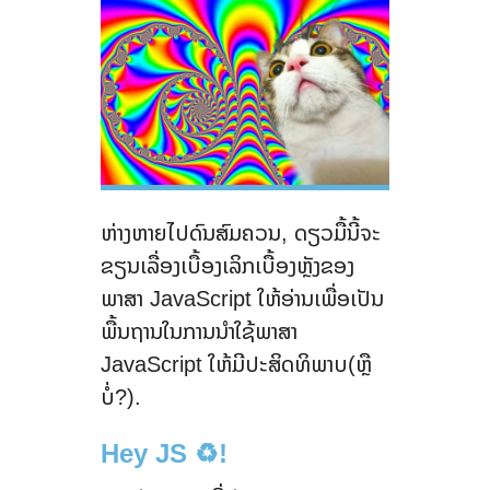
ຫ່າງຫາຍໄປດົນສົມຄວນ, ດຽວມື້ນີ້ຈະ
ຂຽນເລື່ອງເບື້ອງເລິກເບື້ອງຫຼັງຂອງ
ພາສາ JavaScript ໃຫ້ອ່ານເພື່ອເປັນ
ພື້ນຖານໃນການນຳໃຊ້ພາສາ
JavaScript ໃຫ້ມີປະສິດທິພາບ(ຫຼື
ບໍ່?).
Hey JS ♻️!