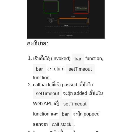
ອະທິບາຍ:
ເຮົາເອີ້ນໃຊ້ (invoked)
function,
bar
ຈະ return
bar
setTimeout
function.
callback ທີ່ເຮົາ passed ເຂົ້າໄປໃນ
ຈະຖືກ added ເຂົ້າໄປໃນ
setTimeout
Web API, ເຊິ່ງ
setTimeout
function ແລະ
ຈະຖືກ popped
bar
ອອກຈາກ
.
call stack