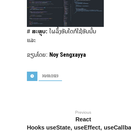
# ສະຫຼຸບ:
ໃຜລຶ້ງອັນໃດກໍໃຊ້ອັນນັ້ນ
ແລະ
Noy Sengxayya
ຂຽນໂດຍ:
30/03/2023
Previous
React
Hooks useState, useEffect, useCallba