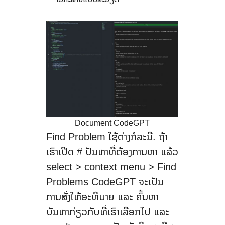
Document CodeGPT
Find Problem ໃຊ້ຕ່າງກໍລະນີ. ຖ້າ
ເຮົາເປີດ # ປັນຫາທີ່ຕ້ອງການຫາ ແລ້ວ
select > context menu > Find
Problems CodeGPT ຈະເປັນ
ການສັ່ງໃຫ້ອະທິບາຍ ແລະ ຄົ້ນຫາ
ບັນຫາກ່ຽວກັບທີ່ເຮົາເລືອກໄປ ແລະ