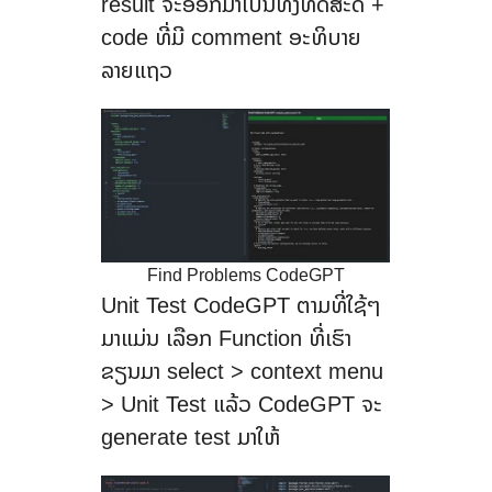
result ຈະອອກມາເປັນທັງທິດສະດີ +
code ທີ່ມີ comment ອະທິບາຍ
ລາຍແຖວ
Find Problems CodeGPT
Unit Test CodeGPT ຕາມທີ່ໃຊ້ໆ
ມາແມ່ນ ເລືອກ Function ທີ່ເຮົາ
ຂຽນມາ select > context menu
> Unit Test ແລ້ວ CodeGPT ຈະ
generate test ມາໃຫ້