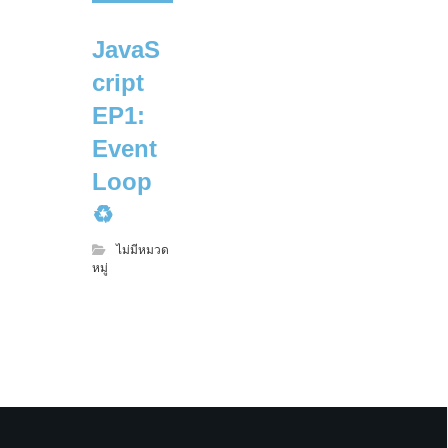
JavaS
cript
EP1:
Event
Loop
♻️
ไม่มีหมวด
หมู่
Asean Road (T2), Ban Nakham, Sikhottabong District,
location_on