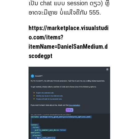
ເປັນ chat ແບບ session ດຽວ) ຫຼື
ອາດຈະມີຫຼາຍ ບໍ່ແນ່ໃຈຄືກັນ 555.
https://marketplace.visualstudi
o.com/items?
itemName=DanielSanMedium.d
scodegpt