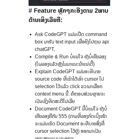
# Feature ຫຼັກໆກະອີງຕາມ 2ພາບ
ດ້ານເທິງເລີຍຄື:
Ask CodeGPT ແມ່ນເປີດ command
box ມາຮັບ text input ເພື່ອຍິງໄປຖາມ api
chatGPT.
Compile & Run ບໍ່ແນ່ໃຈ ຍັງບໍ່ເຄີຍລອງ
(ໃຜລອງແລ້ວຫຼັງໄມມາແນະນຳແນ່ເດີ້)
Explain CodeGPT ແມ່ນອະທິບາຍ
source code ທີ່ເຮົາໄດ້ເອົາ cursor ໄປ
selection ໄວ້ແລ້ວ click ຂວາມາເລືອກ
context menu ນີ້. ຄຳຕອບສ່ວນຫຼາຍຈະ
ເປັນເຊິງທິດສະດີໄປເລີຍ
Document CodeGPT ນີ້ບໍ່ແນ່ໃຈ ຍັງບໍ່
ເຄີຍລອງຄືກັນ 555 (ຕາມທີ່ລອງກົດເບິ່ງໜ້າ
ຈະແມ່ນເຮັດ Document ອະທີບາຍສິ່ງທີ່
cursor selection ໄວ້ຢູ່) ອອກມາເປັນ
ເອກະສານແບບລະອຽດ