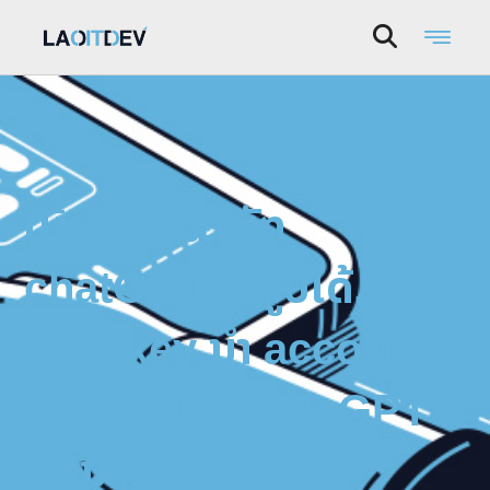
ເມື່ອຂ້ອຍສະໝັກ
chatGPT ຄືໝູ່ບໍ່ໄດ້. ເລີຍ
ຂໍ apikey ນຳ account
ຄົນອື່ນມາໃຊ້ CodeGPT
ແທນ [ບໍ່ງໍ້ VPN]