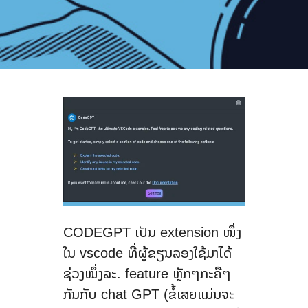
CODEGPT ເປັນ extension ໜຶ່ງ
ໃນ vscode ທີ່ຜູ້ຂຽນລອງໃຊ້ມາໄດ້
ຊ່ວງໜຶ່ງລະ. feature ຫຼັກໆກະຄືໆ
ກັນກັບ chat GPT (ຂໍ້ເສຍແມ່ນຈະ