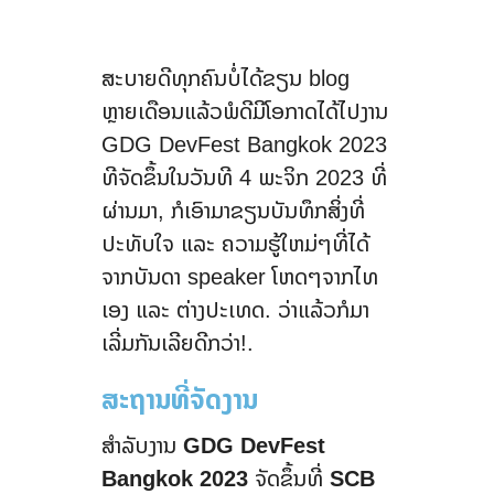
ສະບາຍດີທຸກຄົນບໍ່ໄດ້ຂຽນ blog
ຫຼາຍເດືອນແລ້ວພໍດີມີໂອກາດໄດ້ໄປງານ
GDG DevFest Bangkok 2023
ທີຈັດຂຶ້ນໃນວັນທີ 4 ພະຈິກ 2023 ທີ່
ຜ່ານມາ, ກໍເອົາມາຂຽນບັນທຶກສິ່ງທີ່
ປະທັບໃຈ ແລະ ຄວາມຮູ້ໃຫມ່ໆທີ່ໄດ້
ຈາກບັນດາ speaker ໂຫດໆຈາກໄທ
ເອງ ແລະ ຕ່າງປະເທດ. ວ່າແລ້ວກໍມາ
ເລີ່ມກັນເລີຍດີກວ່າ!.
ສະຖານທີ່ຈັດງານ
ສຳລັບງານ
GDG DevFest
Bangkok 2023
ຈັດຂຶ້ນທີ່
SCB