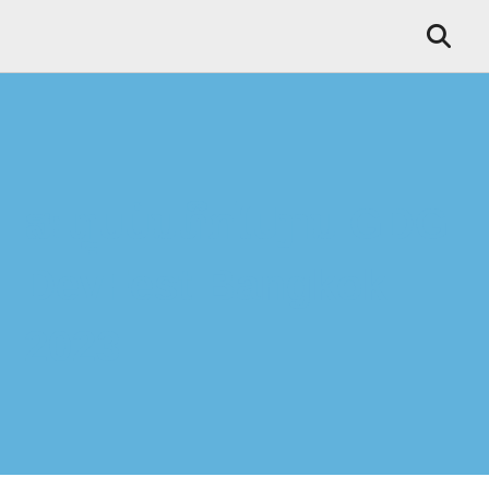
ສະຫຼຸບບັນທຶກໄປງານ GDG
DevFest Bangkok
2023